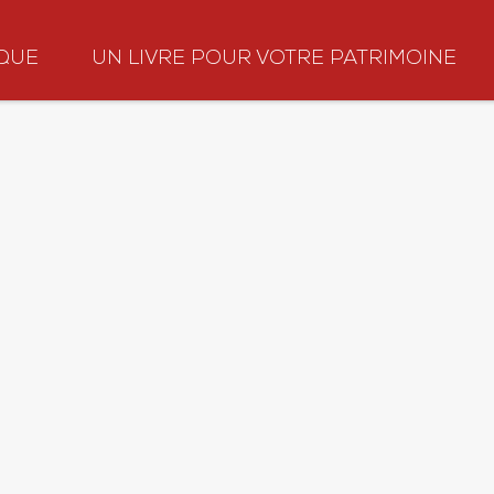
QUE
UN LIVRE POUR VOTRE PATRIMOINE