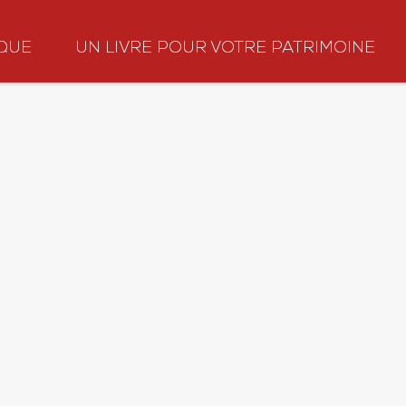
QUE
UN LIVRE POUR VOTRE PATRIMOINE