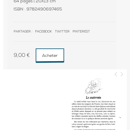
64 pages | 20X13 cm
ISBN : 9782490697465
PARTAGER :
FACEBOOK
TWITTER
PINTEREST
9,00
€
Acheter
<
>