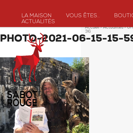
LA MAISON
VOUS ÊTES…
BOUTI
ACTUALITÉS
Accueil
>
Actualités
>
Un
36
PHOTO-2021-06-15-15-5