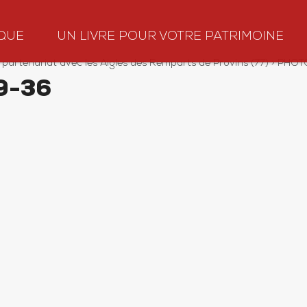
QUE
UN LIVRE POUR VOTRE PATRIMOINE
 partenariat avec les Aigles des Remparts de Provins (77)
>
PHOTO
9-36