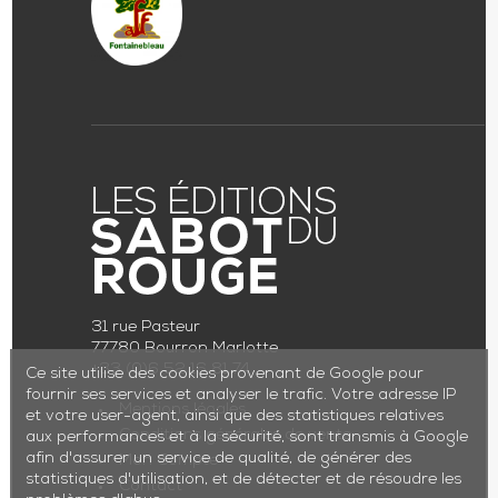
31 rue Pasteur
77780 Bourron Marlotte
+33 (0)6 52 16 81 74
Ce site utilise des cookies provenant de Google pour
fournir ses services et analyser le trafic. Votre adresse IP
Mentions légales
et votre user-agent, ainsi que des statistiques relatives
Conditions générales de vente
aux performances et à la sécurité, sont transmis à Google
afin d'assurer un service de qualité, de générer des
Mon Compte
statistiques d'utilisation, et de détecter et de résoudre les
Contact